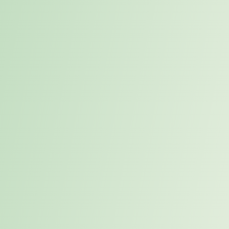
Fehlbesetzungen
Finden ohne zu
vermeiden
suchen
Durch frühzeitige Passung,
Unternehmen erhalten
klare Positionierung und
Zugang zu Kandidaten, die
gezielte Ansprache sinkt das
über klassische
Risiko teurer
Stellenanzeigen oft nicht
Fehlentscheidungen.
erreichbar wären.
Whitepaper kostenlos
herunterladen
✓ 18 Seiten, faktenbasiert und praxisnah