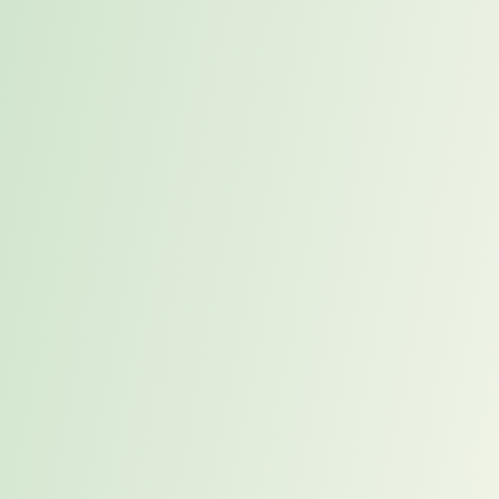
während Placement früher, gezielter und strategischer ansetzt. Die
wichtigsten Unterschiede werden im
Whitepaper
übersichtlich
eingeordnet.
Welche Vorteile bietet Placement für
Unternehmen?
Unternehmen können passende Kandidaten früher kennenlernen,
Vakanzen verkürzen und Besetzungsrisiken reduzieren. Welche
Chancen daraus für die Personalplanung entstehen, zeigt das
Whitepaper
.
Welche Vorteile haben Kandidaten
durch Placement?