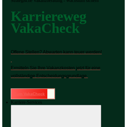
Strategische Vakanzberatung - Wachstum sichern
Karriereweg
VakaCheck
Offene Stellen? Abwarten kann teuer werden!
Ermitteln Sie Ihre Vakanzkosten jetzt für eine
vollständige Entscheidungsgrundlage.
Zum VakaCheck
Karriere-Services