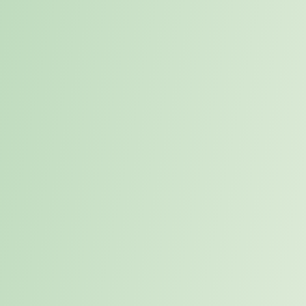
reaktiv besetzen
kalibrieren
Placement beginnt nicht erst
Für Kandidaten bietet
bei einer offenen Stelle,
Placement die Möglichkeit,
sondern bereits dort, wo
Stärken, Ziele und passende
zukünftiger Bedarf absehbar
Optionen professionell zu
wird.
reflektieren.
Passive
Transparenz im
Kandidaten
Prozess schaffen
erreichen
Strukturiertes Placement
macht Anforderungen,
Viele passende Talente sind
Erwartungen und
nicht aktiv auf Jobsuche,
Möglichkeiten für beide
aber offen für relevante
Seiten klarer.
berufliche Optionen.