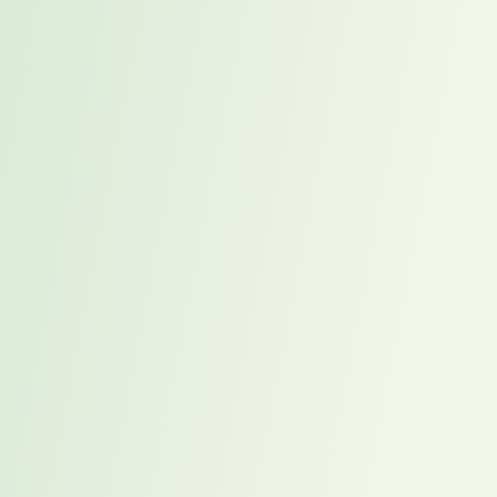
Placement
ist ein proaktiver Ansatz zur Besetzung und
Karriereentwicklung. Statt erst dann zu handeln, wenn eine Position
vakant ist, setzt Placement früher an: bei absehbarem Bedarf,
strategischer Nachfolgeplanung oder passenden Kandidatenprofilen,
die nicht aktiv auf Jobsuche sind. Dadurch entsteht ein Vorsprung
gegenüber rein reaktivem Recruiting.
Für Unternehmen bedeutet das mehr Handlungsspielraum. Sie
können Kandidaten kennenlernen, bevor akuter Zeitdruck entsteht,
und Besetzungsentscheidungen fundierter vorbereiten. Gerade bei
Führungspositionen, Schlüsselrollen oder schwer erreichbaren
Zielgruppen kann dieser Ansatz helfen, Vakanzen zu reduzieren und
Fehlbesetzungen zu vermeiden.
Auch für Kandidaten bietet Placement einen klaren Mehrwert. Der