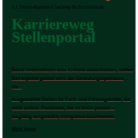
1:1 Online-Karriere-Coaching für Professionals
Karriereweg
Stellenportal
Bevor Unternehmen eine KI-Rolle ausschreiben, sollten
fünf Aspekte geklärt sein: der Gestaltungsspielraum,
die...
Ausgewählte Stellen für Fach- und Führungskräfte, die
mehr wollen. Positionen, die zu Ihnen passen –
sorgfältig ausgewählt, transparent beschrieben.
Mehr lesen