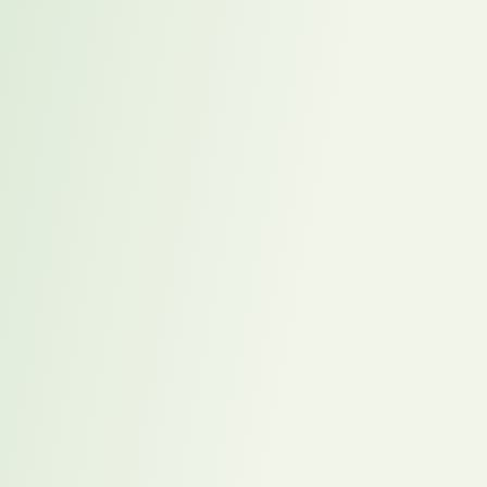
Prozess unterstützt dabei, berufliche Optionen zu prüfen, eigene
Stärken zu reflektieren und die persönliche Positionierung zu
schärfen. Viele Menschen sind offen für Veränderung, wissen aber
noch nicht genau, welche Rolle, Branche oder Unternehmenskultur
wirklich zu ihnen passt.
Entscheidend ist die Struktur: Placement funktioniert nicht als
zufällige Vermittlung, sondern als transparenter Prozess mit klarer
Analyse, Positionierung und gezielter Zusammenführung.
Erfahren Sie im
Whitepaper
, wie proaktives Placement
Unternehmen und Kandidaten verbindet – und warum Finden
oft beginnt, bevor aktiv gesucht wird.
2026-05-05
,
Karriereweg Marketing Team