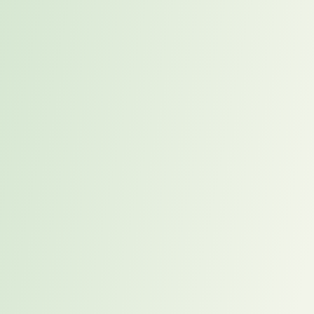
Kandidaten können ihre beruflichen Optionen reflektieren, Stärken
klarer positionieren und passende Entwicklungsmöglichkeiten
prüfen. Wie Placement zur Karriereorientierung beitragen kann,
erfahren Sie im
Whitepaper
.
Wann ist Placement besonders
sinnvoll?
Placement ist besonders sinnvoll bei Schlüsselpositionen, künftigen
Personalbedarfen oder wenn passende Kandidaten nicht aktiv
suchen. Eine praktische Einordnung geeigneter Einsatzfelder liefert
das
Whitepaper
.
Proaktives Placement kurz
zusammengefasst​