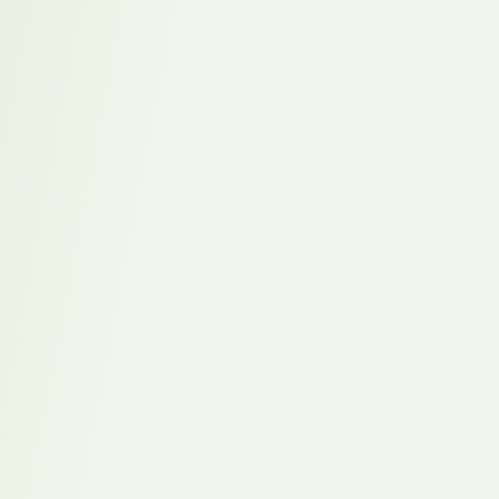
Übermotivation bei Leistungsträgern: Wenn Vollgas
aus den falschen Gründen kommt
Verdeckter Stellenmarkt: Passive Kandidaten
erreichen
Vakanzkosten kommunizieren: So überzeugen Sie