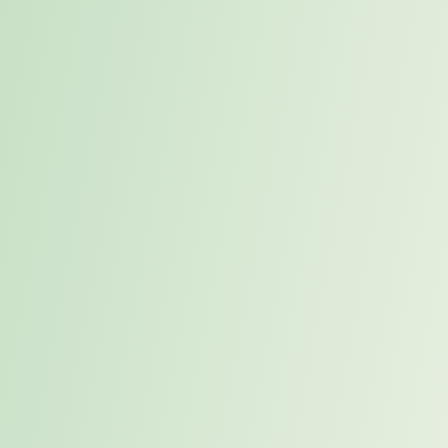
✓ Mit Fallbeispiel aus der Unternehmenspraxis
✓ als kostenloses PDF
Jetzt PDF herunterladen
Häufig gestellte Fragen zum
Thema „Proaktives Placement“
Viele Unternehmen fragen sich, wie sie passende Kandidaten
erreichen können, bevor Vakanzen entstehen oder klassische
Recruiting-Prozesse zu spät greifen. Das
Whitepaper
zeigt, wie
proaktives Placement funktioniert und warum es für Unternehmen
und Kandidaten gleichermaßen wertvoll sein kann.
Was bedeutet Placement?