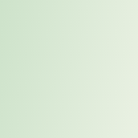
Placement beschreibt einen strukturierten Prozess, der Unternehmen
und passende Kandidaten gezielt zusammenbringt. Wie dieser
Ansatz über klassisches Recruiting hinausgeht, erfahren Sie im
Whitepaper
.
Was ist proaktives Placement?
Proaktives Placement setzt an, bevor eine Position akut unbesetzt ist,
und identifiziert passende Kandidaten frühzeitig. Warum dieser
Vorsprung entscheidend sein kann, zeigt das
Whitepaper
.
Wie unterscheidet sich Placement von
klassischem Recruiting?
Klassisches Recruiting startet meist mit einer konkreten Vakanz,