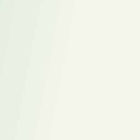
Magazin
Mehr zum Thema
Alle Magazin-Beiträge anzeigen
35 Stunden Vertrag + gleiche Verantwortung: Die
riskante Arbeitszeitverkürzung in deutschen
Konzernen
Bevor Sie eine KI-Rolle ausschreiben: 5 Fragen, die
niemand vorher stellt