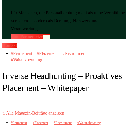
Für Menschen, die Personalberatung nicht als reine Vermittlung
verstehen – sondern als Beratung, Netzwerk und
Verantwortung.
Zum Partnernetzwerk
Kontakt
Permanent
Placement
Recruitment
Vakanzberatung
Inverse Headhunting – Proaktives
Placement – Whitepaper
⮤ Alle Magazin-Beiträge anzeigen
Permanent
Placement
Recruitment
Vakanzberatung