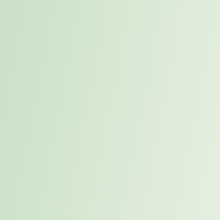
Feedback Gespräch mit Ihrem Karrierecoach
Phase 2
Wo stehen Sie jetzt, wer sind Sie, was macht Sie aus, wo wollen
Sie hin?
Direkter Austausch mit Ihrem Karrierecoach:
Persönliches Kennenlerngespräch (1:1 Online)
Analyse Ihrer aktuellen Situation
Gemeinsame Zieldefinition und Standortbestimmung
Ihre Eigenarbeit – strukturiert vorbereitet und begleitet:
Strukturierte Reflexionsfragen zu ihrer beruflichen Orientierung
(Ziele, Eigenschaften, Wirkweisen, Umgebung, Erartungen)