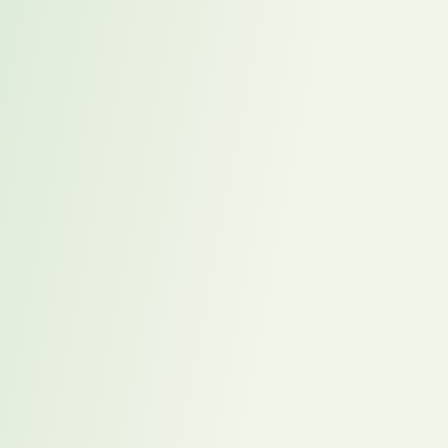
Persönliches Kennenlerngespräch (1:1 Online)
Analyse Ihrer aktuellen Situation
Gemeinsame Zieldefinition und Standortbestimmung
Ihre Eigenarbeit – strukturiert vorbereitet und begleitet:
Strukturierte Reflexionsfragen zu ihrer beruflichen Orientierung
(Ziele, Eigenschaften, Wirkweisen, Umgebung, Erartungen)
Analyse Ihrer inneren Antreiber und Wirkweisen
Persönlichkeitsanalyse MasterTypo3®, inklusive
Auswertung und Feedback Gespräch mit Ihrem Karrierecoach
Optional (HOGAN Assessment), inklusive Auswertung und
Feedback Gespräch mit Ihrem Karrierecoach
Phase 2 – Profil- und Positionierungsarbeit