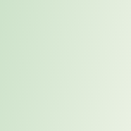
Analyse Ihrer inneren Antreiber und Wirkweisen
Persönlichkeitsanalyse MasterTypo3®, inklusive
Auswertung und Feedback Gespräch mit Ihrem Karrierecoach
Optional (HOGAN Assessment), inklusive Auswertung und
Feedback Gespräch mit Ihrem Karrierecoach
Phase 3
Wo stehen Sie jetzt, wer sind Sie, was macht Sie aus, wo wollen
Sie hin?
Direkter Austausch mit Ihrem Karrierecoach:
Persönliches Kennenlerngespräch (1:1 Online)
Analyse Ihrer aktuellen Situation
Gemeinsame Zieldefinition und Standortbestimmung