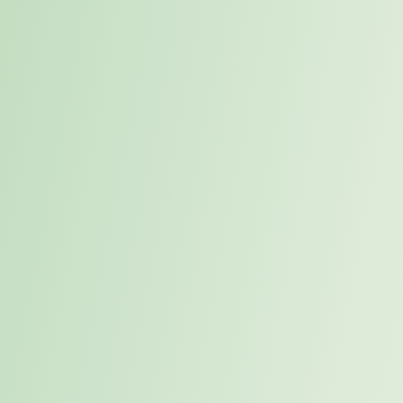
Wo stehen Sie jetzt, wer sind Sie, was macht Sie aus, wo wollen
Sie hin?
Direkter Austausch mit Ihrem Karrierecoach:
Persönliches Kennenlerngespräch (1:1 Online)
Analyse Ihrer aktuellen Situation
Gemeinsame Zieldefinition und Standortbestimmung
Ihre Eigenarbeit – strukturiert vorbereitet und begleitet:
Strukturierte Reflexionsfragen zu ihrer beruflichen Orientierung
(Ziele, Eigenschaften, Wirkweisen, Umgebung, Erartungen)
Analyse Ihrer inneren Antreiber und Wirkweisen
Persönlichkeitsanalyse MasterTypo3®, inklusive
Auswertung und Feedback Gespräch mit Ihrem Karrierecoach
Optional (HOGAN Assessment), inklusive Auswertung und