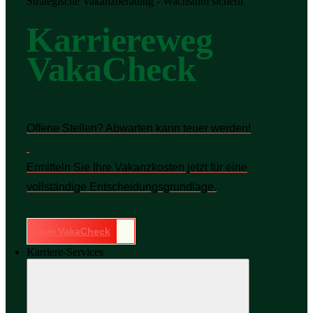
Strategische Vakanzberatung - Wachstum sichern
Karriereweg
VakaCheck
Offene Stellen? Abwarten kann teuer werden!
Ermitteln Sie Ihre Vakanzkosten jetzt für eine
vollständige Entscheidungsgrundlage.
Zum VakaCheck
Karriere-Services