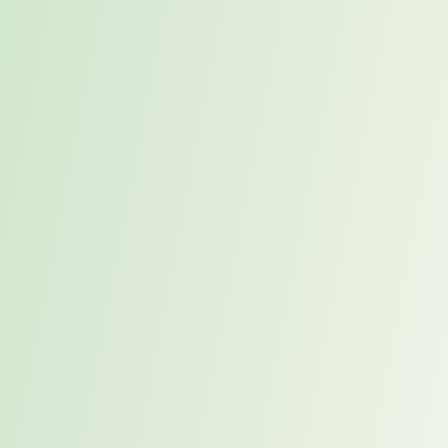
Ihre Eigenarbeit – strukturiert vorbereitet und begleitet:
Strukturierte Reflexionsfragen zu ihrer beruflichen Orientierung
(Ziele, Eigenschaften, Wirkweisen, Umgebung, Erartungen)
Analyse Ihrer inneren Antreiber und Wirkweisen
Persönlichkeitsanalyse MasterTypo3®, inklusive
Auswertung und Feedback Gespräch mit Ihrem Karrierecoach
Optional (HOGAN Assessment), inklusive Auswertung und
Feedback Gespräch mit Ihrem Karrierecoach
Phase 1 – Wo stehen Sie jetzt, wer sind Sie, was macht Sie aus, wo
wollen Sie hin?