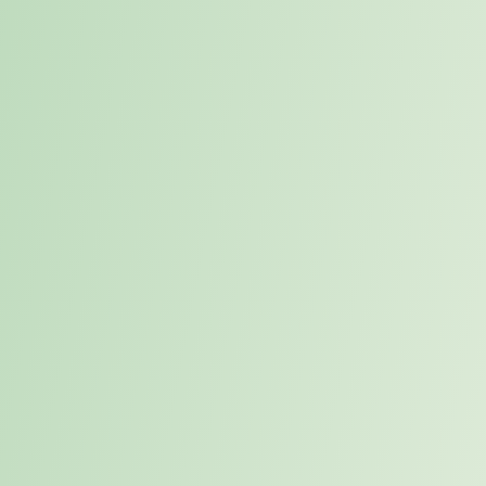
Sie möchten Ihre berufliche Situation strukturiert reflektieren – mit
einem Sparringspartner, der Markt und Entscheidungslogik kennt.
Sie möchten sich nicht „bewerben“, sondern strategisch
positionieren im CV und auf LinkedIn.
Sie wollen eine fundierte Entscheidung treffen, die langfristig trägt.
Jetzt Beratungsgespräch buchen
Phase 1