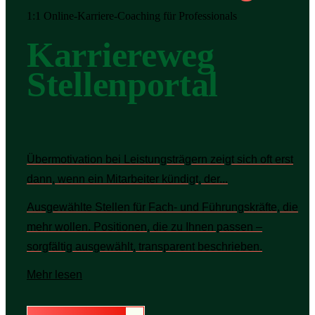
1:1 Online-Karriere-Coaching für Professionals
Karriereweg
Stellenportal
Übermotivation bei Leistungsträgern zeigt sich oft erst
dann, wenn ein Mitarbeiter kündigt, der...
Ausgewählte Stellen für Fach- und Führungskräfte, die
mehr wollen. Positionen, die zu Ihnen passen –
sorgfältig ausgewählt, transparent beschrieben.
Mehr lesen