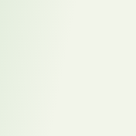
stabilisiert Internationalisierung im E-Commerce-
ScaleUp
Interim SAP HCM Spezialist stabilisiert IT-
Organisation und beschleunigt SuccessFactors-
Implementierung im Defence-Konzern
Zu allen Referenzen
VakaCheck
®