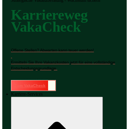
Strategische Vakanzberatung - Wachstum sichern
Karriereweg
VakaCheck
Offene Stellen? Abwarten kann teuer werden!
Ermitteln Sie Ihre Vakanzkosten jetzt für eine vollständige
Entscheidungsgrundlage.
Zum VakaCheck
Karriere-Services