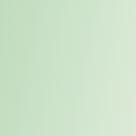
Projektbegleitung & Managementexpertise
Consulting
Vakanzberatung
Berechnung der Vakanzkosten
Individuelle Sourcinglösungen
Interim Services
Experten & Manager
Sofort einsatzbereit & flexible Laufzeit
Vakanzüberbrückung & Projektmanagement