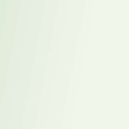
Medizintechnik: Vakanzberatung, Interim und Direct
Search sichern Qualitätsmanagement in Deutschland
Interim SAP Entwickler stabilisiert IT-Projekte und
sichert Wachstum im mittelständischen
Produktionsunternehmen
Assistenz der Geschäftsführung mit PMO-Fokus