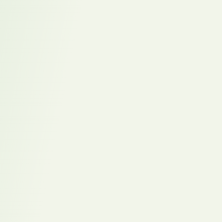
Vakanzkosten
online berechnen
Entdecken Sie mit unserem Vakanz­kosten-Rechner, was Sie Ihre
Vakanz wirklich kosten kann – und welche alternative Sourcing-
Lösungen für Ihr Unternehmen passen können.
Position
Magazin
Wirtschaftliche
Personalberatung
auf den Punkt