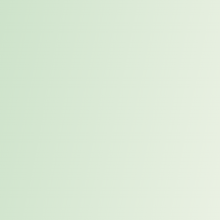
Persönliches 1:1 Karrierecoaching
Geschärftes Zielbild, Ausarbeitung Ihrer inneren Antreiber
& Identifikation Ihrer Zielgruppen
Bessere Positionierung bei CV und Ihres Karriereprofils für
interne Gespräche
Aus der Praxis –
Referenz Cases
(Beispiele)
AI Engineer für ein Industrieunternehmen in
Changephase