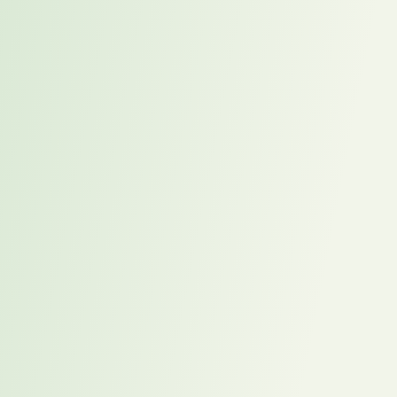
Interim Project Manager überbrückt vakante Position
und sichert ERP-Transformation im Konzernumfeld
Fractional Marketing Director Europa sichert
europäische Neuausrichtung im Digital Marketing
Placement-Kandidat besetzt vakante Position des
Abteilungsleiters Konstruktion im Sonderanlagenbau