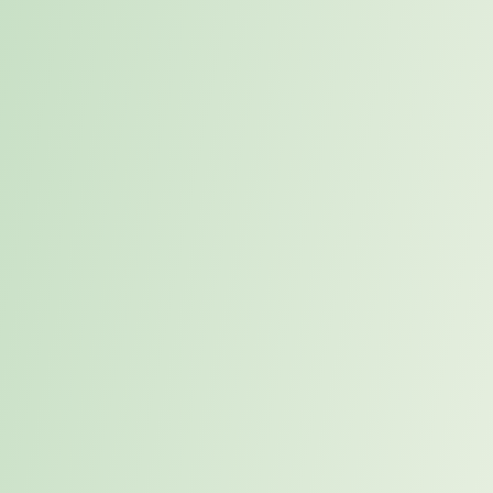
Persönliches Briefing mit Karriere-Experten
Neuerstellung oder Überarbeitung Ihres CV's
Ergebnis innerhalb von 5 Werktagen
CV-Coaching
60-minütiges persönliches 1:1-Coaching mit Karriere-
Experten
Vollständiges CV-Redesign inklusive Überarbeitung von
Struktur, Sprache & Ansprache
Follow-Up-Feedback nach der Anpassung
Karriere-Coaching