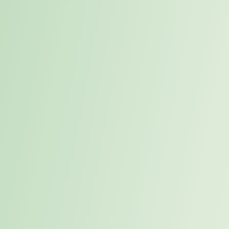
Leistungen für
Professionals
CV-Check
Erstfeedback mit detaillierter Analyse
ATS-Check (Bewerbermanagement-Systeme)
Ergebnis in 48-72 Stunden
CV-Writing