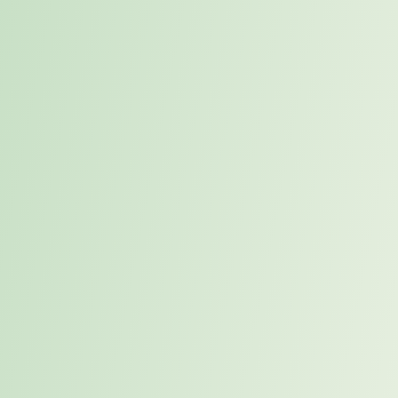
Vakanzkosten sind die wirtschaftlichen Schäden, die entstehen,
wenn eine Stelle unbesetzt bleibt. Sie umfassen direkte Kosten wie
Recruitingaufwand und Überstunden, vor allem aber indirekte
Opportunitätskosten: entgangener Umsatz, verzögerte Projekte,
Mehrbelastung des Teams und Wissensverlust. Bei
Führungspositionen mit wirklichem Impact übersteigen diese Kosten
regelmäßig das Jahresgehalt der vakanten Stelle um ein Vielfaches.
Wie genau ist der VakaCheck-Rechner?