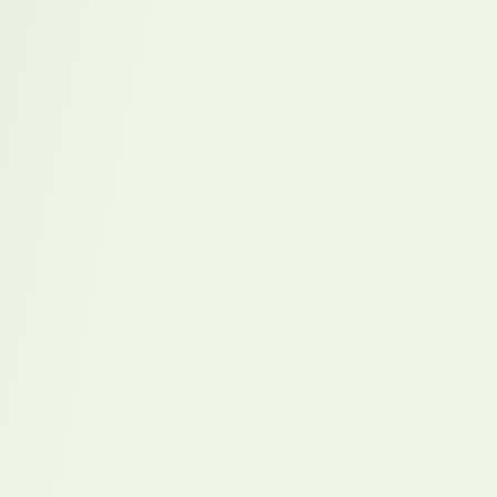
Karriereweg Impuls
Kurze Impulse zu Vakanz- und Recruitmentthemen in Change-
Zeiten. Alle zwei Wochen. Direkt in Ihrer Inbox.
Vorname
Nachname