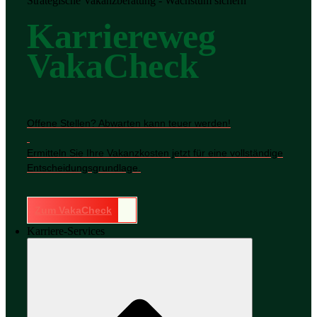
Strategische Vakanzberatung - Wachstum sichern
Karriereweg
VakaCheck
Offene Stellen? Abwarten kann teuer werden!
Ermitteln Sie Ihre Vakanzkosten jetzt für eine vollständige
Entscheidungsgrundlage.
Zum VakaCheck
Karriere-Services