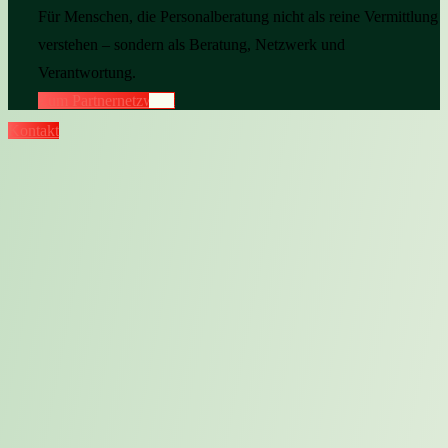
Für Menschen, die Personalberatung nicht als reine Vermittlung
verstehen – sondern als Beratung, Netzwerk und
Verantwortung.
Zum Partnernetzwerk
Kontakt
Karriereweg -
Marketing, KI, Prozesse
und echte Projekte
Dein Praktikum oder
Studentenjob in der
Personalberatung