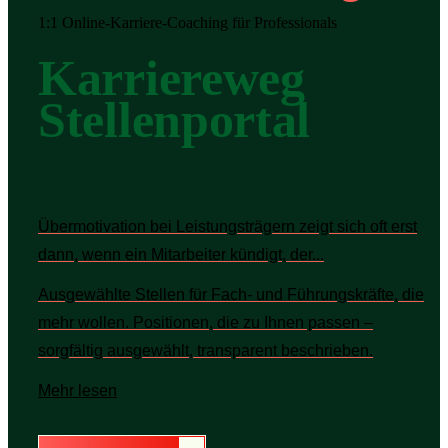
1:1 Online-Karriere-Coaching für Professionals
Karriereweg
Stellenportal
Übermotivation bei Leistungsträgern zeigt sich oft erst
dann, wenn ein Mitarbeiter kündigt, der...
Ausgewählte Stellen für Fach- und Führungskräfte, die
mehr wollen. Positionen, die zu Ihnen passen –
sorgfältig ausgewählt, transparent beschrieben.
Mehr lesen