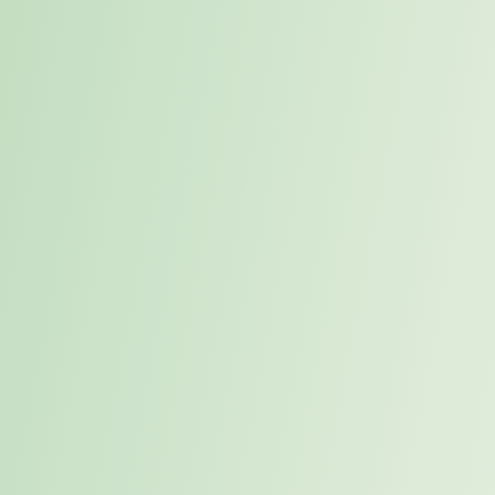
Bei Karriereweg bekommst du keine künstlichen
Praktikumsaufgaben, sondern arbeitest an Themen, die im Business
wirklich gebraucht werden. Du recherchierst, strukturierst, testest
und entwickelst Ideen weiter — rund um Marketing, Sales, CRM,
KI, Automatisierung und digitale Prozesse.
So könnten deine Projekte konkret aussehen:
Landing Page entwickeln
Du recherchierst eine spezifische Zielgruppe oder ein neues Thema,
strukturierst Inhalte und entwickelst erste Ideen für Aufbau,
Headlines, Nutzenargumente und CTAs
.