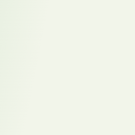
Umsetzung vor.
Dashboards
mitentwickeln
Du hilfst dabei, Informationen, Aufgaben oder Projektstände
übersichtlicher darzustellen — damit alle schneller sehen, was
gerade wichtig ist.
Kampagnen vorbereiten