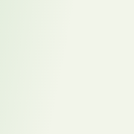
Bild-Designs entwickeln
Du analysierst, welche Bildstile, Layouts und visuellen Vorgaben
gut zu Karriereweg passen, und entwickelst daraus Ideen für bessere
Prompts, Bildbriefings oder Designvorlagen.
Automationen
recherchieren
Du identifizierst eine wiederkehrende Aufgabe, vergleichst mögliche
Tools oder Workflows und bereitest einen Vorschlag für die