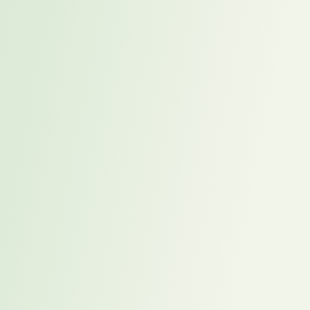
Du recherchierst eine spezifische Zielgruppe oder ein neues Thema,
strukturierst Inhalte und entwickelst erste Ideen für Aufbau,
Headlines, Nutzenargumente und CTAs
.
KI-gestützte Recherche
Du probierst aus, wie KI bei Markt-, Wettbewerbs- oder
Zielgruppenrecherchen sinnvoll unterstützen kann — und
dokumentierst, was wirklich funktioniert.
Sales-Workflow