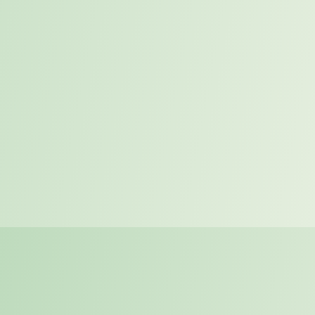
strukturieren und gestalten kannst.
Marketing, Sales, KI & Prozesse in der Praxis
Du lernst, wie moderne Marktansprache, digitale Workflows und
KI-gestützte Prozesse zusammenwirken.
Remote-first mit Teamtag vor Ort
Du arbeitest überwiegend remote und kommst regelmäßig für
Austausch, Zusammenarbeit und Projektabstimmung ins Büro.
Ideal für dein Pflichtpraktikum ab 6 Monaten
Besonders passend, wenn du BWL, Marketing,
Wirtschaftsinformatik, Kommunikationsdesign oder etwas
Vergleichbares studierst.
Auch als Werkstudent:in möglich