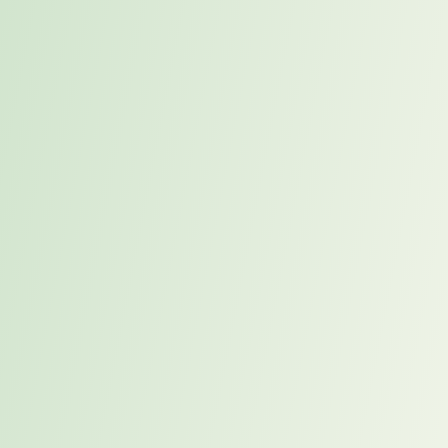
Du analysierst, welche Bildstile, Layouts und visuellen Vorgaben
gut zu Karriereweg passen, und entwickelst daraus Ideen für bessere
Prompts, Bildbriefings oder Designvorlagen.
Automationen
recherchieren
Du identifizierst eine wiederkehrende Aufgabe, vergleichst mögliche
Tools oder Workflows und bereitest einen Vorschlag für die
Umsetzung vor.
Dashboards
mitentwickeln