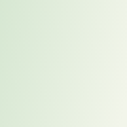
Du hilfst dabei, Informationen, Aufgaben oder Projektstände
übersichtlicher darzustellen — damit alle schneller sehen, was
gerade wichtig ist.
Kampagnen vorbereiten
Du recherchierst, welche Bedürfnisse, Fragen und Einwände eine
Zielgruppe hat, und leitest daraus Ideen für Ansprache und Inhalte
ab.
Landing Page entwickeln