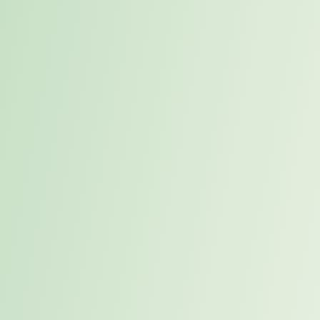
KI-gestützte Recherche
Du probierst aus, wie KI bei Markt-, Wettbewerbs- oder
Zielgruppenrecherchen sinnvoll unterstützen kann — und
dokumentierst, was wirklich funktioniert.
Sales-Workflow
optimieren
Du schaust dir einen bestehenden Ablauf an, strukturierst einzelne
Schritte und entwickelst Ideen, wie Follow-
ups
oder Übergaben