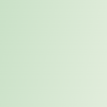
Du willst nicht nur mitlaufen, sondern eigene Ideen einbringen? Bei
Karriereweg arbeitest du an spannenden Themen rund um
Marketing, Sales, Prozesse, KI und Automatisierung in der
Personalberatung — remote-first, praxisnah und mit regelmäßigem
Austausch im Team.
Praktikum
Werkstudenten
Remote/Hybrid
Eigene Projekte
Eigene Projekte statt nur Zuarbeit
Du übernimmst Aufgaben, bei denen du wirklich mitdenken,