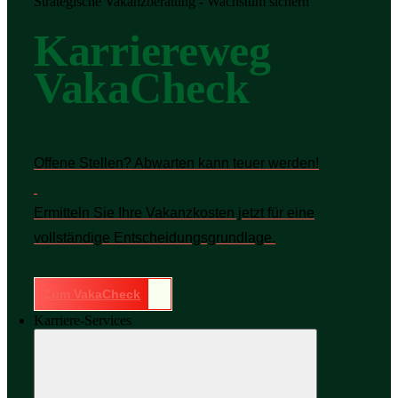
Strategische Vakanzberatung - Wachstum sichern
Karriereweg
VakaCheck
Offene Stellen? Abwarten kann teuer werden!
Ermitteln Sie Ihre Vakanzkosten jetzt für eine
vollständige Entscheidungsgrundlage.
Zum VakaCheck
Karriere-Services