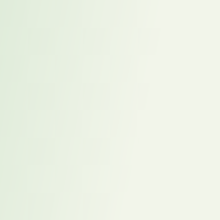
optimieren
Du schaust dir einen bestehenden Ablauf an, strukturierst einzelne
Schritte und entwickelst Ideen, wie Follow-
ups
oder Übergaben
klarer werden.
Content-Ideen
vorbereiten
Du sammelst Themen, entwickelst Post-Ideen, bereitest Content-
Cluster vor oder hilfst dabei, komplexe Inhalte verständlicher zu
machen.