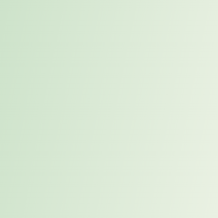
klarer werden.
Content-Ideen
vorbereiten
Du sammelst Themen, entwickelst Post-Ideen, bereitest Content-
Cluster vor oder hilfst dabei, komplexe Inhalte verständlicher zu
machen.
Bild-Designs entwickeln