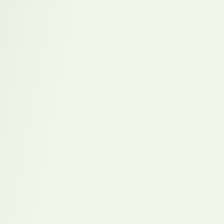
Interim Project Manager überbrückt vakante Position
und sichert ERP-Transformation im Konzernumfeld
Karriereweg –
Besser verstehen.
Nachhaltig
besetzen.
Wirksame
Besetzungen.