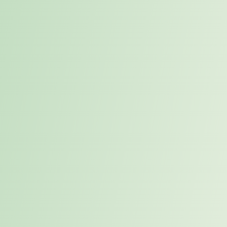
innerhalb des internationalen Projektkontexts.
Qualitativ sollte verhindert werden, dass die Umsetzung des
internationalen Projekts für Deutschland gefährdet wird. Zusätzlich
musste die Lösung schnell greifen, das interne Team entlasten und
die Teilprojektleitung im Data Management zuverlässig
übernehmen.
Lösung
Karriereweg stellte einen Interim Manager als Data Lead bereit. Der
Experte startete nach 10 Tagen und übernahm unmittelbar die
Teilprojektleitung Data Management.
Der Einsatz war auf acht Monate ausgelegt und erfolgte mit einem