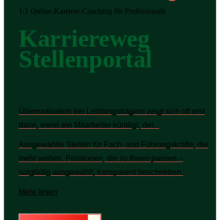
1:1 Online-Karriere-Coaching für Professionals
Karriereweg
Stellenportal
Übermotivation bei Leistungsträgern zeigt sich oft erst
dann, wenn ein Mitarbeiter kündigt, der...
Ausgewählte Stellen für Fach- und Führungskräfte, die
mehr wollen. Positionen, die zu Ihnen passen –
sorgfältig ausgewählt, transparent beschrieben.
Mehr lesen