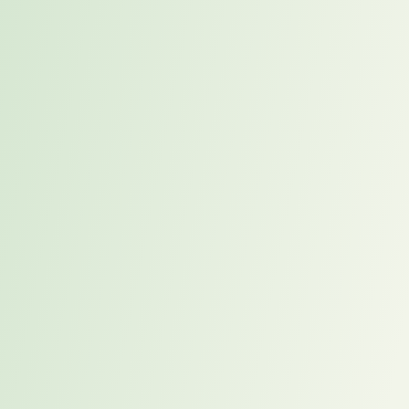
Zudem wurde das interne Projektteam deutlich entlastet. Die
Mitarbeitenden konnten sich wieder stärker auf ihre jeweiligen
Aufgaben konzentrieren, während die Teilprojektleitung Data
Management professionell gesteuert wurde.
Der Karriereweg-Gamechanger
Karriereweg war besonders wirksam, weil das Unternehmen, seine
internen Abläufe und die Mandantenhistorie bereits gut bekannt
waren. Dadurch konnte die vakante Position nicht nur fachlich,
sondern auch kulturell und organisatorisch passend besetzt werden.
Der entscheidende Faktor gegenüber Alternativen war die
Kombination aus Markterfahrung, Kundenerfahrung und schneller
Bereitstellung eines geeigneten Interim Managers. Während externe