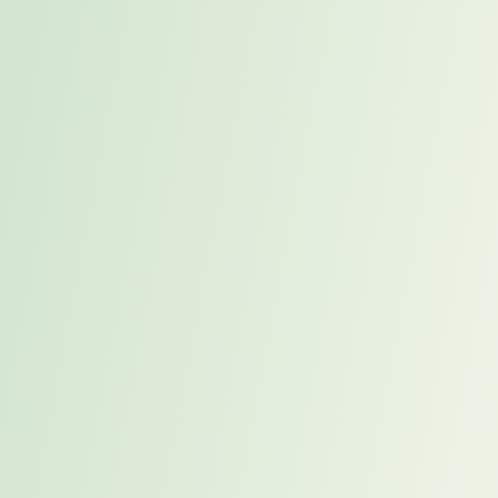
Für die Organisation entstand eine spürbare Entlastung: Das
Arbeitsvolumen des internen Teams entspannte sich deutlich,
weitere interne Projekte konnten angestoßen werden, und
potenzielle Kosten durch Verzögerungen konnten verhindert
werden.
Zusätzliche Effekte
Neben der fachlichen Unterstützung entstanden wichtige positive
Nebeneffekte. Der Interim Manager erreichte eine hohe Akzeptanz
im deutschen Management sowie im internationalen Projektteam.
Dadurch konnte die Zusammenarbeit über Länder- und
Projektgrenzen hinweg stabilisiert werden.