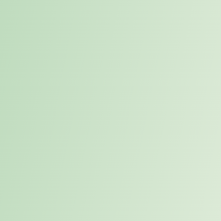
Gleichzeitig entstand zusätzlicher Druck auf das interne Data Team,
das parallel weiterhin operative und projektbezogene Aufgaben
übernehmen musste.
Klassische Lösungen reichten nicht aus, weil die Rolle zeitkritisch,
projektspezifisch und qualitativ anspruchsvoll war. Es ging nicht um
eine langfristige Festbesetzung, sondern um eine schnell verfügbare,
erfahrene Interim- oder Fractional-Lösung mit hoher fachlicher
Passung und Verständnis für komplexe Konzernstrukturen. .
Zielsetzung
Ziel der Zusammenarbeit war es, die Qualität im Data Management
für die ERP-Einführung in Deutschland sicherzustellen. Im Fokus
standen insbesondere Data Cleansing und Data Governance