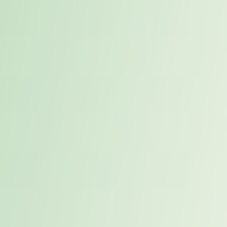
Umfang von drei Tagen pro Woche. Dieses Modell wurde im
Rahmen der Vakanzberatung als optimaler Einsatzrahmen definiert:
ausreichend präsent für Steuerung, Qualitätssicherung und
Abstimmung, zugleich effizient im Hinblick auf Projektkosten und
interne Ressourcen.
Das Setup war parallel zum bestehenden internen Data Team
angelegt. Der Interim Manager arbeitete eng mit den deutschen
Fachbereichen, dem kleinen internen Data Team und dem
internationalen Projektteam zusammen. Da das Projekt bereits lief,
war eine schnelle operative Wirksamkeit entscheidend.
Besonders relevant war die Fähigkeit, sich kurzfristig in die
bestehenden Abläufe, Projektstrukturen und Anforderungen des
Konzerns einzufügen. Karriereweg konnte hier durch langjährige
Mandantenerfahrung und Kenntnis der internen Abläufe die