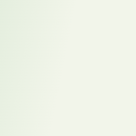
Pharma-Konzern brachte schnelle Stabilisierung
Interim Recruiter sichern Wachstum in der
Transformationsphase
General Manager DACH treibt Transformation im
globalen Dienstleistungskonzern voran