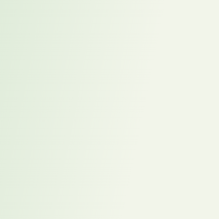
Alle Referenz Cases anzeigen
AI Engineer für ein Industrieunternehmen in
Changephase
Interim Global Head of Finance sichert Übergabe und
stabilisiert internationales Finanzmanagement in der
Transformationsphase
Mit dem Placement-Modell besetzte COO-Position im