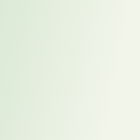
Recruiting-Prozesse nicht geplant und für die Projektsituation zu
langsam gewesen wären, konnte Karriereweg innerhalb kürzester
Zeit eine praxistaugliche Interim-Lösung etablieren.
erstellt mit dem VakaCheck
®
2026-06-03
,
Lutz Altmann
Referenzen
Weitere Referenz
Cases