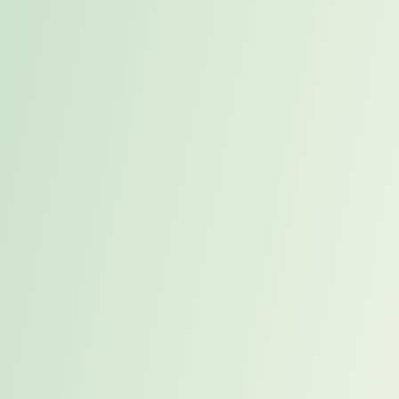
passende Lösung schnell und zielgenau bereitstellen.
Ergebnisse & Wirkung
Innerhalb von drei Wochen stellte Karriereweg fünf passende
Kandidat:innen vor. Mit zwei Kandidatinnen Der Interim Manager
startete innerhalb von 10 Tagen und übernahm sofort die
Teilprojektleitung Data Management. Dadurch konnte die Qualität
im Data Cleansing und in der Data Governance abgesichert
werden.
Die Projektumsetzung für Deutschland wurde nicht gefährdet. Der
Einsatz über acht Monate und drei Tage pro Woche ermöglichte eine
verlässliche Steuerung des Data-Management-Teilprojekts, ohne
unnötige Überdimensionierung der Ressource.