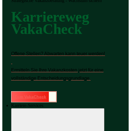
Strategische Vakanzberatung - Wachstum sichern
Karriereweg
VakaCheck
Offene Stellen? Abwarten kann teuer werden!
Ermitteln Sie Ihre Vakanzkosten jetzt für eine
vollständige Entscheidungsgrundlage.
Zum VakaCheck
Karriere-Services