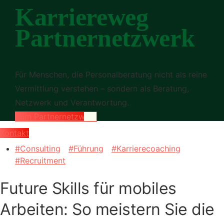
Karriereweg
Partnernetzwerk
Für Menschen, die Personalberatung nicht als reine
Vermittlung verstehen – sondern als Beratung,
Netzwerk und Verantwortung.
Zum Partnernetzwerk
Kontakt
Consulting
Führung
Karrierecoaching
Recruitment
Future Skills für mobiles
Arbeiten: So meistern Sie die