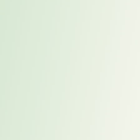
diesem Blogbeitrag:
Die Pomodoro-Technik – Produktivität
in kurzen Intervallen
.
Karriereförderung durch
gezielte Sichtbarkeit im
Team
Besonders junge Mitarbeitende unterschätzen häufig die
Bedeutung der Eigenvermarktung beim mobilen Arbeiten.
Der Wunsch nach flexiblen Arbeitsmodellen wie
Homeoffice oder Workation (die Kombination aus Arbeit
und Urlaub) ist verständlich – die möglichen Auswirkungen
auf die Karriere sollten jedoch bedacht werden. In
virtuellen Teams besteht die Gefahr der “Unsichtbarkeit” –