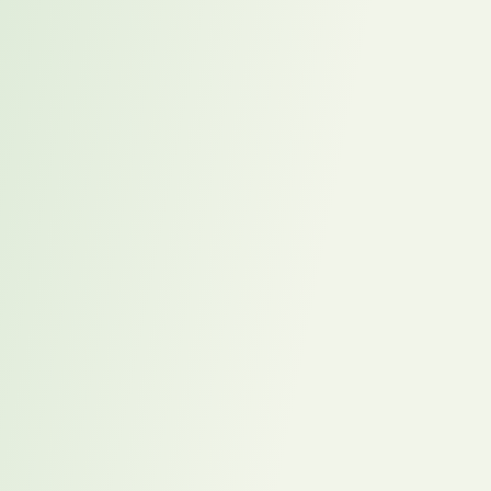
Sichtbarkeit im virtuellen
Umfeld
Proaktives Engagement zeigen
Übernehmen Sie Verantwortung in
abteilungsübergreifenden Projekten.
Bringen Sie regelmäßig innovative Ideen ein.
Bleiben Sie in virtuellen Meetings aktiv präsent.
Erfolge systematisch kommunizieren
Dokumentieren Sie Ihre Leistungen strukturiert.
Quantifizieren Sie Erfolge, zum Beispiel:
“Prozessoptimierung führte zu 20% schnellerer
Bearbeitung”.
Teilen Sie Best Practices im Team.
Strategisches Networking betreiben
Pflegen Sie aktiv Kontakte im Unternehmen.