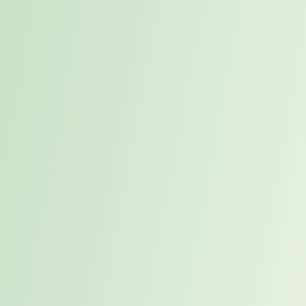
langfristig praktikabel ist. Studien belegen:
Eine
unzureichende Arbeitsumgebung führt nachweislich zu
höherer Unzufriedenheit und steigender Fluktuation.
2. Strategisches
Kalendermanagement
implementieren
Ein durchdachtes Kalendermanagement ist entscheidend,
um Stress zu vermeiden und produktiv zu bleiben.
Blockieren Sie feste Pausen und planen Sie Zeitpuffer von
10–15 Minuten zwischen Terminen, um sich zu erholen und
Aufgaben vorzubereiten oder abzuschließen. Die
Pomodoro-Technik, bei der Sie Arbeitsblöcke von 25
Minuten mit kurzen Pausen kombinieren, hilft ebenfalls,