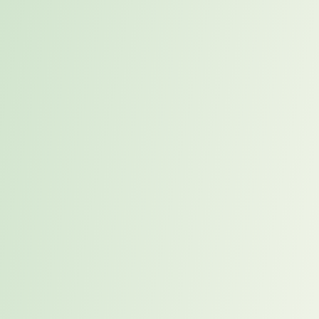
Praktische Umsetzung des
Kalendermanagements
Die Pomodoro-Technik anwenden:
Teilen Sie Ihre Arbeitszeit in 25-Minuten-Blöcke auf,
gefolgt von einer 5-minütigen Pause. Nach vier solcher
Blöcke können Sie eine längere Pause einlegen. Diese
Methode ist wissenschaftlich bewährt und fördert die
Konzentration sowie die Effizienz.
Fokusblöcke einplanen:
Blockieren Sie bestimmte Zeitfenster für konzentrierte
Arbeit, in denen Sie nicht für Meetings oder Anfragen
zur Verfügung stehen. Kommunizieren Sie diese Zeiten
klar mit Ihrem Team, um Unterbrechungen zu
minimieren.
Weitere Informationen zur Pomodoro-Technik finden Sie in