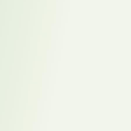
Nehmen Sie an virtuellen und physischen
Networking-Events teil.
Initiieren Sie regelmäßige 1:1-Gespräche mit
Kollegen und Führungskräften.
Extratipp vom Karriereweg Profi
Mobiles Arbeiten bietet Ihnen die Chance, auch auf Distanz
gezielt persönliche Beziehungen zu Menschen im
Unternehmen aufzubauen die Sie weiterbringen. Planen Sie
jede Woche 1–2 Gespräche mit Kollegen, die ähnliche
Interessen, Aufgabenfelder oder Hintergründe haben.
Nutzen Sie Plattformen wie
LinkedIn
, um gezielt nach
Gleichgesinnten zu suchen – etwa Kollegen mit ähnlichen
Hobbys, Reisevorlieben oder beruflichen Erfahrungen.