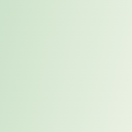
den Fokus zu wahren. Klare Fokuszeiten ohne Ablenkung
fördern zusätzlich die Effizienz. Strukturierte Planung ist
der Schlüssel, um im mobilen Arbeiten ausgeglichen und
leistungsfähig zu agieren.
3. Familienregeln etablieren
Die Erfahrung zeigt:
Häufige Unterbrechungen durch
Familienmitglieder sind einer der größten
Produktivitätskiller im Homeoffice.
Wissenschaftliche
Untersuchungen der University of California, Irvine,
belegen: Nach einer Unterbrechung vergehen
durchschnittlich 23 Minuten, bis wieder konzentriertes
Arbeiten möglich ist. Definieren Sie klare Regeln mit Ihrer
Familie und planen Sie bewusst gemeinsame Zeiten ein.