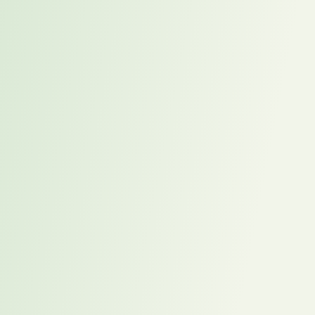
ein echtes Hindernis, besonders für Mitarbeitende mit
Führungsambitionen.
Die Visibility-
Herausforderung
Persönliche Präsenz verstärkt wichtige Einflussfaktoren
wie Körpersprache und ermöglicht spontane Interaktionen,
die in virtuellen Meetings oft verloren gehen. Wer nicht
aktiv an seiner Sichtbarkeit arbeitet, wird seltener für neue
Verantwortungsbereiche in Betracht gezogen.
Strategien für mehr