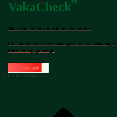
VakaCheck
Offene Stellen? Abwarten kann teuer werden!
Ermitteln Sie Ihre Vakanzkosten jetzt für eine vollständige
Entscheidungsgrundlage.
Zum VakaCheck
Karriere-Services