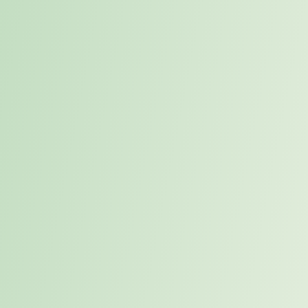
Aktuelle Forschungsergebnisse:
Eine Studie des
Bundesinstituts für Arbeitsschutz und Arbeitsmedizin
(2023)
zeigt:
65% der Remote-Worker haben
Schwierigkeiten, Arbeit und Privatleben zu trennen.
Bewährte Strategien für effektives
Selbstmanagement
1. Optimale Arbeitsumgebung
schaffen
Richten Sie einen dedizierten Arbeitsbereich ein, der
ungestörtes Arbeiten ermöglicht. Fehlt dieser Raum, sollten
Sie und Ihr Arbeitgeber prüfen, ob mobiles Arbeiten