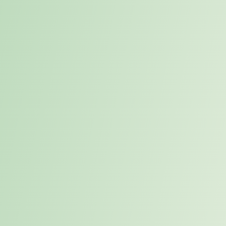
mobiles Arbeiten
Selbstmanagement ist beim mobilen Arbeiten
unverzichtbar, denn die gewohnten Bürostrukturen fallen
weg. Nicht jedem fällt dieser Wandel leicht:
Manche
Menschen brauchen das Büro mit seinen klaren
Strukturen, festen Prozessen und der motivierenden
Arbeitsatmosphäre, um produktiv zu sein.
Die zentrale Herausforderung beim mobilen Arbeiten
besteht darin, Aufgaben und Zeit eigenständig zu
organisieren und parallel eine produktive Arbeitsumgebung
zu schaffen. Fehlendes Bewusstsein oder mangelnde
Vorbereitung mit geeigneten Methoden und Tools können
zu Ineffizienz, Stress und Konflikten – sowohl im Team als
auch in der Familie – führen.