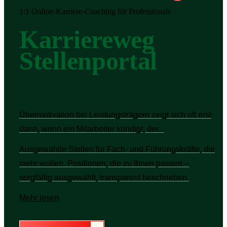
1:1 Online-Karriere-Coaching für Professionals
Karriereweg
Stellenportal
Übermotivation bei Leistungsträgern zeigt sich oft erst
dann, wenn ein Mitarbeiter kündigt, der...
Ausgewählte Stellen für Fach- und Führungskräfte, die
mehr wollen. Positionen, die zu Ihnen passen –
sorgfältig ausgewählt, transparent beschrieben.
Mehr lesen