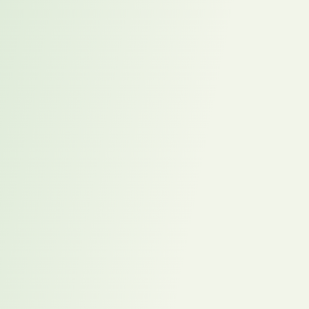
Alle Magazin-Beiträge anzeigen
Bevor Sie eine KI-Rolle ausschreiben: 5 Fragen, die
niemand vorher stellt
Übermotivation bei Leistungsträgern: Wenn Vollgas
aus den falschen Gründen kommt
Verdeckter Stellenmarkt: Passive Kandidaten
erreichen