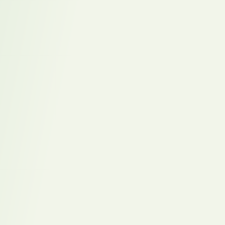
Infrastruktur über Erfolg entscheidet
Karriereweg –
Besser verstehen.
Nachhaltig
besetzen.
Wirksame
Besetzungen.
Starke Karrieren.