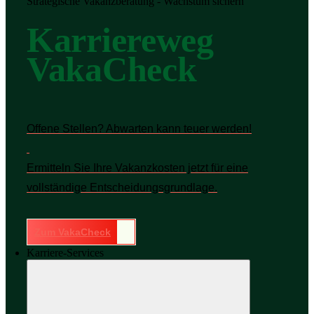
Strategische Vakanzberatung - Wachstum sichern
Karriereweg
VakaCheck
Offene Stellen? Abwarten kann teuer werden!
Ermitteln Sie Ihre Vakanzkosten jetzt für eine
vollständige Entscheidungsgrundlage.
Zum VakaCheck
Karriere-Services