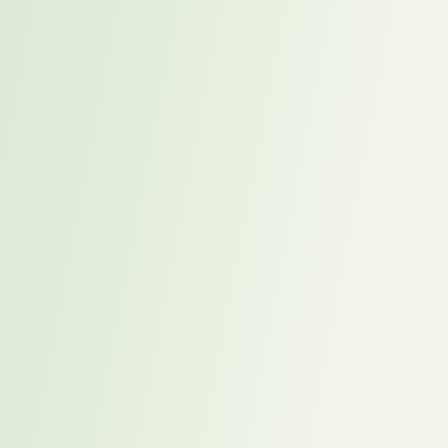
Denn am Ende zählt nicht nur, ob eine Position besetzt ist – sondern
wie.
👉 Wie viel kostet Ihr leerer Stuhl – in Zeit, Produktivität und
Kultur?
📩 Vereinbaren Sie jetzt ein
unverbindliches Strategiegespräch
2025-05-27
,
Stefan Schulz
Magazin
Mehr zum Thema