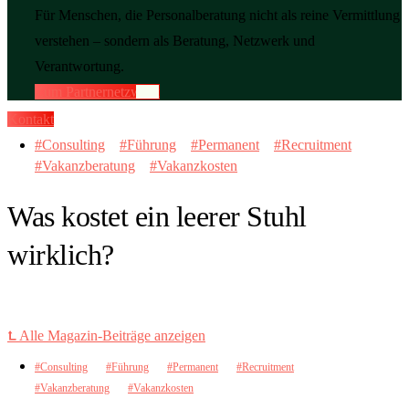
Für Menschen, die Personalberatung nicht als reine Vermittlung
verstehen – sondern als Beratung, Netzwerk und
Verantwortung.
Zum Partnernetzwerk
Kontakt
Consulting
Führung
Permanent
Recruitment
Vakanzberatung
Vakanzkosten
Was kostet ein leerer Stuhl
wirklich?
⮤ Alle Magazin-Beiträge anzeigen
Consulting
Führung
Permanent
Recruitment
Vakanzberatung
Vakanzkosten