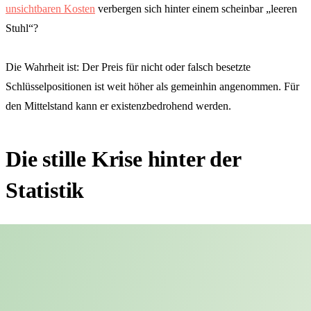
unsichtbaren Kosten
verbergen sich hinter einem scheinbar „leeren
Stuhl“?
Die Wahrheit ist: Der Preis für nicht oder falsch besetzte
Schlüsselpositionen ist weit höher als gemeinhin angenommen. Für
den Mittelstand kann er existenzbedrohend werden.
Die stille Krise hinter der
Statistik
Laut dem Institut der deutschen Wirtschaft (IW) entgehen der
deutschen Wirtschaft jährlich
Produktionswerte von über 49
Milliarden Euro
– nur aufgrund fehlender Fachkräfte. Besonders
betroffen sind Unternehmen in IT, Technik, Pflege und Bildung.