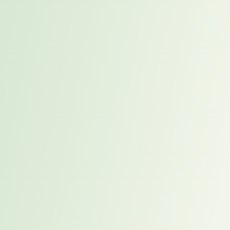
Wer Talente nicht nur sucht, sondern hält, braucht mehr als Benefits.
Er braucht Haltung.
Bildquelle: Canva Teamlizenz
Fazit: Leere Stühle strategisch
besetzen
Der
Fachkräftemangel
ist gekommen, um zu bleiben. Doch
Unternehmen, die ihn nicht als Mangel, sondern als
Gestaltungsauftrag begreifen, haben die Chance, sich nachhaltig zu
positionieren.