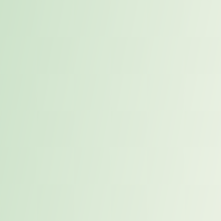
braucht
Eine
erfolgreiche Besetzung
beginnt
nicht mit der Ausschreibung
,
sondern mit:
einem realistischen Rollenverständnis,
interner Abstimmung auf Augenhöhe,
Kenntnis der Zielgruppe und
einem aktiven Aufbau von Netzwerken und Talentpools.
Strategische Personalberatung kann hier als
Verstärker
wirken –
nicht nur operativ, sondern auch als Impulsgeber für interne
Strukturen und Prozesse.
Bildquelle: Canva Teamlizenz