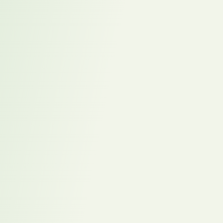
Vakanzkosten kommunizieren: So überzeugen Sie
den Vorstand
Recruiting von KI-Spezialisten – 9.000 offene KI-
Stellen – und trotzdem der falsche Fokus
Personalberater Partnernetzwerk: Warum