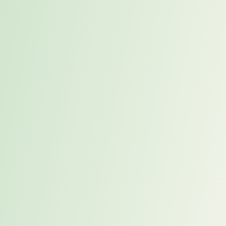
Zwischen Strategie und
Emotion: Die menschliche
Dimension
Der Fachkräftemangel ist kein rein betriebswirtschaftliches Problem
–
er ist zutiefst menschlich
. Denn gerade in Change-Prozessen
oder bei Führungsthemen zeigt sich: Unsicherheit, fehlende
Anerkennung und unklare Kommunikation bremsen nicht nur
Projekte, sondern gefährden die Unternehmenskultur.
Eine offene Feedbackkultur, wertschätzende Führung und
psychologische Sicherheit sind keine „weichen Faktoren“, sondern
harte Erfolgsparameter
für Arbeitgeberattraktivität.