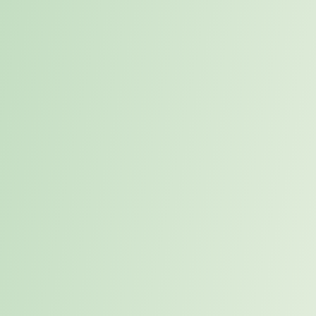
Während Konzerne mit Employer Branding, Recruiting-
Kampagnen und großen Budgets auf sich aufmerksam machen,
fehlen
mittelständischen Unternehmen
häufig die Reichweite und
Ressourcen, um im „War for Talents“ mitzuhalten.
Hinzu kommt:
Hidden Champions punkten oft mit spannenden
Produkten – aber nicht mit Sichtbarkeit. Genau hier liegt das
strategische Risiko:
Wer nicht sichtbar ist, findet nicht die Richtigen.
Insbesondere bei Zukunftsrollen – etwa in der Digitalisierung,
Nachhaltigkeit oder Transformation – reichen klassische Recruiting-
Methoden nicht mehr aus. Hier braucht es
spezialisierte Strategien
und tiefes Marktverständnis
.