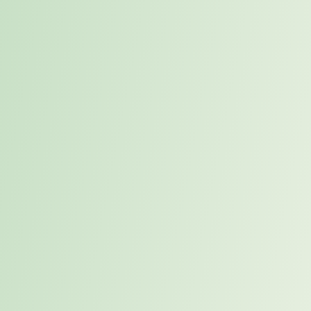
Bildquelle: Canva Teamlizenz
Recruiting neu denken: Von
Reaktion zu Strategie
Viele Unternehmen reagieren erst,
wenn eine Stelle vakant ist
.
Doch gerade Schlüsselpositionen verlangen eine
vorausschauende
Planung
. Denn: Je wichtiger die Rolle, desto härter der Wettbewerb
– und desto größer der Schaden bei Fehlbesetzung oder
Verzögerung.
Was erfolgreiche Besetzung heute