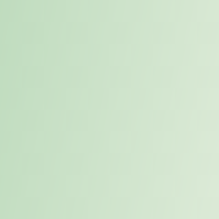
Doch nicht nur produktive Kapazität geht verloren:
Ein leerer Stuhl ist kein Stillstand. Er ist Rückschritt.
Denn während Positionen unbesetzt bleiben, häufen sich Aufgaben,
brechen Prozesse ein, wandert Wissen ab – und die verbleibenden
Mitarbeitenden brennen aus. Was als Lücke im Organigramm
beginnt, endet oft in Fluktuation, Imageverlust oder verpassten
Marktchancen.
Bildquelle: Canva Teamlizenz
Der Mittelstand im
strukturellen Nachteil