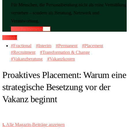
Für Menschen, die Personalberatung nicht als reine Vermittlung
verstehen – sondern als Beratung, Netzwerk und
Verantwortung.
Zum Partnernetzwerk
Kontakt
Fractional
Interim
Permanent
Placement
Recruitment
Transformation & Change
Vakanzberatung
Vakanzkosten
Proaktives Placement: Warum eine
strategische Besetzung vor der
Vakanz beginnt
⮤ Alle Magazin-Beiträge anzeigen