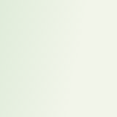
Strategie, Struktur, Kultur und Führungssituation werden analysiert.
Vorstellung unter Klarnamen
Seriöses Placement verzichtet auf anonymisierte Profile. Kandidaten
werden nur mit ausdrücklicher Zustimmung und unter ihrem echten
Namen vorgestellt.
Begleitung der Gespräche
Auch nach dem Erstkontakt bleibt die Beratung eingebunden.
Erwartungen werden geklärt, Risiken offen angesprochen und beide
Seiten bis zur Entscheidungsfindung begleitet.
„Wir stellen keine Profile vor. Wir stellen Menschen vor – mit
Namen, mit Haltung, mit einem klaren Bild davon, was sie in
einem Unternehmen bewegen können.“