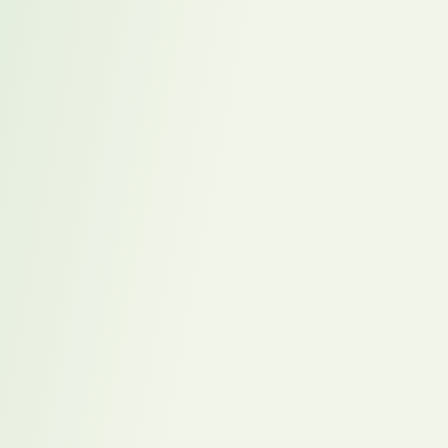
Was Unternehmen dadurch
gewinnen
Unternehmen erhalten Zugang zu Kandidaten, die sich häufig nicht
direkt bei Ihnen beworben hätten. Damit wird proaktives Placement
zu einem wichtigen Instrument der strategischen Personalplanung,
insbesondere bei Führungs- und Schlüsselpositionen. Gleichzeitig
verändert sich von Anfang an die Gesprächssituation. Kandidaten
beschäftigen sich bereits vor dem ersten Treffen intensiv mit dem
Unternehmen – mit Marktposition, Herausforderungen und
strategischer Richtung. Das erste Gespräch ähnelt deshalb weniger
einem klassischen Bewerbungsgespräch.