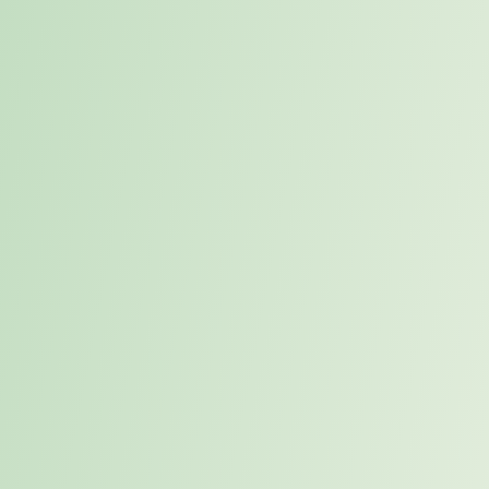
wirkt strukturiert und nachvollziehbar. Es hat jedoch eine Schwäche:
Strategisch relevante Kompetenzen fehlen häufig schon, bevor sie
als konkrete Funktion beschrieben werden. Die ersten Anzeichen
sind selten eine offizielle Vakanz. Häufig zeigen sie sich indirekt –
Entscheidungen dauern länger, Projekte verzögern sich oder
Wachstumsinitiativen verlieren an Tempo. Erst später wird daraus
eine Rolle, die formal besetzt werden soll. Wenn Recruiting erst in
diesem Moment beginnt, arbeitet die Organisation bereits unter
Zeitdruck. Proaktives Placement setzt deshalb früher an und
ermöglicht es Unternehmen, mit qualifizierten Führungskräften ins
Gespräch zu kommen, bevor eine Schlüsselposition offiziell vakant
wird.
Placement verändert den
Ausgangspunkt