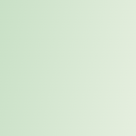
Placement setzt früher an. Der Prozess beginnt nicht mit einer
Stellenbeschreibung, sondern mit Kandidaten, deren Fähigkeiten
und Erfahrungen in Organisationen einen klaren Unterschied
machen können.
Die entscheidende Frage lautet deshalb nicht:
Wer passt wann
auf welche Position?
Sondern:
In welchem Wirkungsumfeld
kann diese bestimmte Person den größten strategischen Beitrag
leisten?
Dieser Perspektivwechsel verändert die Qualität und
Zielorientierung der Gespräche. Im Rahmen von proaktivem
Placement analysiert eine Personalberatung sowohl
Kandidatenprofile als auch potenzielle Unternehmen, um strategisch
sinnvolle Gespräche zu initiieren. Unternehmen lernen Kandidaten