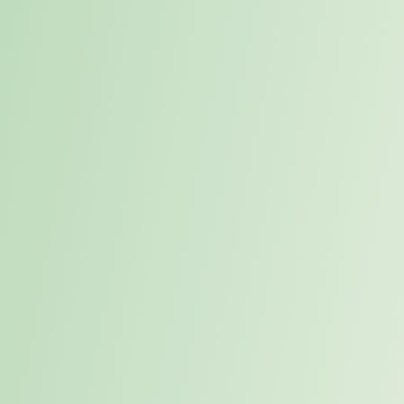
oft schon, bevor Positionen als Vakanz formuliert werden.
Für wen ist Placement sinnvoll?
Für Unternehmen, die Führungs- und Schlüsselfunktionen nicht
unter Zeitdruck, sondern aus einer Position der Stärke heraus
besetzen möchten.
Die verbreitete Annahme im
Recruiting
In vielen Organisationen folgt Recruiting einer scheinbar logischen
Reihenfolge. Eine Position wird frei, ein Anforderungsprofil wird
formuliert und anschließend beginnt die Suche. Dieses Vorgehen