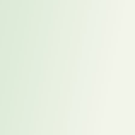
Karrierecoachings. Entscheidend ist nicht nur die vorhandene
Erfahrung, sondern der erkennbare Wirkungsbeitrag einer Person.
Analyse von Kompetenz und Persönlichkeit
Neben fachlichen Erfolgen werden Führungsstil,
Entscheidungsverhalten und Werteorientierung genauer betrachtet.
Wissenschaftlich validierte Diagnostik ergänzt die Interviews.
Klärung der beruflichen Positionierung
Hierbei reflektieren Kandidaten mit externer Unterstützung ihre
Zielrichtung:
Welche Organisationstypen passen zum eigenen Führungsstil? In
welchem Umfeld entsteht die größte Wirkung?
Analyse potenzieller Unternehmen
Erst danach beginnt die Suche nach passenden Organisationen.