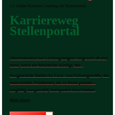
1:1 Online-Karriere-Coaching für Professionals
Karriereweg
Stellenportal
Übermotivation bei Leistungsträgern zeigt sich oft erst
dann, wenn ein Mitarbeiter kündigt, der...
Ausgewählte Stellen für Fach- und Führungskräfte, die
mehr wollen. Positionen, die zu Ihnen passen –
sorgfältig ausgewählt, transparent beschrieben.
Mehr lesen