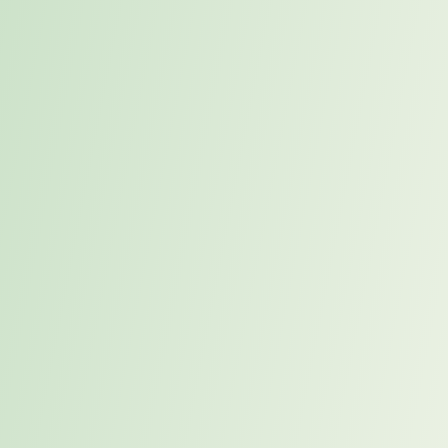
kennen, bevor Besetzungsdruck entsteht. Gleichzeitig entsteht Raum
und Freiheit für Diskussionen über Rollen, die bislang so nicht im
Organigramm vorgesehen waren.
„Wer wartet, bis eine Position frei wird, hat den Wettlauf um
die besten Köpfe bereits verloren. Placement beginnt genau
an dem Punkt, an dem klassisches Recruiting nicht mehr
greift.“
Placement und klassisches
Recruitment