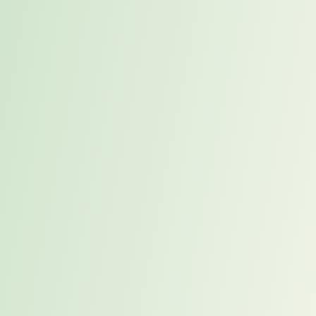
Auf den ersten Blick ähneln sich beide Ansätze. In beiden Fällen
besetzen wir Rollen mit Kandidaten. Der Unterschied liegt im
Ausgangspunkt. Beim klassischen Recruitment steht ein konkretes
Suchprojekt im Mittelpunkt. Eine Rolle muss besetzt werden, das
Unternehmen definiert Anforderungen und Recruitment sucht
passende Kandidaten. Placement folgt einer anderen Logik. Die
Analyse beginnt beim Profil des Kandidaten. Erst danach wird
geprüft, welche Organisation von dieser Person profitieren könnte.
Der Unterschied wirkt auf den ersten Blick gering. Gerade im
Kontext von Executive Search zeigt proaktives Placement, wie
frühzeitige Gespräche mit Führungskräften den Zugang zum
verdeckten Stellenmarkt eröffnen können. In der Praxis verändert er
jedoch die Entscheidungsmatrix.