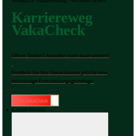
Strategische Vakanzberatung - Wachstum sichern
Karriereweg
VakaCheck
Offene Stellen? Abwarten kann teuer werden!
Ermitteln Sie Ihre Vakanzkosten jetzt für eine
vollständige Entscheidungsgrundlage.
Zum VakaCheck
Karriere-Services