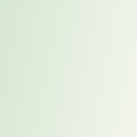
Wie ein Placement-Prozess
tatsächlich abläuft
Placement folgt einem strukturierten Vorgehen. Professionelle
Personalberatungen nutzen proaktives Placement, um Kandidaten
mit strategischem Wirkungsbeitrag gezielt bei Unternehmen
vorzustellen, die von genau dieser Expertise profitieren können. Ein
Gespräch wird erst dann initiiert, wenn eine nachvollziehbare
Passung zwischen Kandidat und Organisation klar erkennbar ist.
Identifikation geeigneter Kandidaten
Viele Placement-Kandidaten stammen aus bestehenden
Beratungsmandaten, Initivbewerbungen oder strukturierten