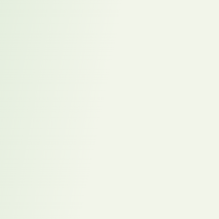
Interim Recruiter sichern Wachstum in der
Transformationsphase
General Manager DACH treibt Transformation im
globalen Dienstleistungskonzern voran
Karriereweg –
Besser verstehen.