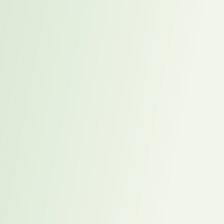
,
Lutz Altmann
Referenzen
Weitere Referenz
Cases
Alle Referenz Cases anzeigen
AI Engineer für ein Industrieunternehmen in
Changephase