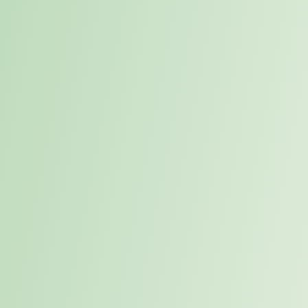
Überlastung des bestehenden Teams – Aufbau eines erheblichen
Projekt- und Service-Backlogs – Verzögerungen bei der geplanten
Implementierung von SuccessFactors
Klassische Recruiting-Ansätze führten aufgrund langer Suchzeiten
und geringer Kandidatenverfügbarkeit nicht zu einer zeitnahen
Lösung.
Dadurch entstand ein kritischer Engpass, der sowohl operative
Stabilität als auch die termingerechte Umsetzung der
SuccessFactors-Implementierung direkt gefährdete, weshalb ein
Interim SAP HCM Spezialist SuccessFactors Defence kurzfristig
erforderlich wurde.
Zielsetzung