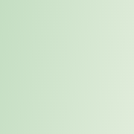
Ziel der Zusammenarbeit war eine schnelle operative Entlastung des
SAP-HCM-Teams. Offene Service Requests sollten zügig
abgearbeitet und notwendige Prozessdarstellungen für ausgewählte
Bereiche vorbereitet werden.
Die vakante Position sollte innerhalb von maximal einer Woche
besetzt werden, um weitere Verzögerungen zu vermeiden und die
Handlungsfähigkeit der IT-Organisation sicherzustellen.
Lösung
Karriereweg besetzte die vakante Position kurzfristig mit einem
erfahrenen
Interim SAP HCM Spezialisten
.