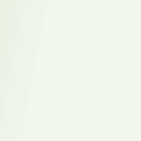
Nachhaltig
besetzen.
Wirksame
Besetzungen.
Starke Karrieren.
Klare Beratung.
Ob Sie als Unternehmen Verstärkung suchen oder als Bewerber den
nächsten Karriereschritt planen.
Lutz Altmann