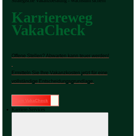
Strategische Vakanzberatung - Wachstum sichern
Karriereweg
VakaCheck
Offene Stellen? Abwarten kann teuer werden!
Ermitteln Sie Ihre Vakanzkosten jetzt für eine
vollständige Entscheidungsgrundlage.
Zum VakaCheck
Karriere-Services