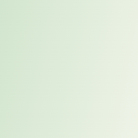
Gleichzeitig zeigte sich, dass die schnelle Besetzung direkten
Einfluss auf Projektgeschwindigkeit und interne Effizienz hatte.
Zusätzliche Effekte
Neben den unmittelbaren operativen Erfolgen ergaben sich weitere
positive Nebeneffekte: – Einführung neuer, effizienterer Ansätze im
IT Service Management (ITSM) – Deutliche Verbesserung der
internen Reputation des gesamten IT-Teams – Höhere Akzeptanz
der IT als verlässlicher Partner innerhalb der Organisation
Der Karriereweg-Gamechanger