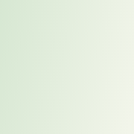
Aus Kundensicht war die Kombination aus tiefem IT-
Fachverständnis und präziser Anforderungsübersetzung
entscheidend. Karriereweg ermöglichte es, die fachlichen und
organisatorischen Anforderungen der SAP-HCM-Position klar zu
formulieren und gezielt passende Kandidaten anzusprechen.
Die Verbindung aus technischer IT-Expertise und einem
ausgeprägten Verständnis für Rollen im SAP-HCM- und Service-
Management-Umfeld machte den Unterschied gegenüber
klassischen Alternativen – und führte zu einer schnellen,
nachhaltigen und wirtschaftlich tragfähigen Lösung.
erstellt mit dem VakaCheck
®
2026-03-25