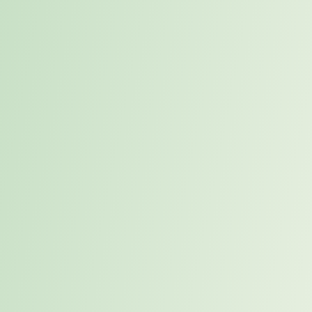
Der Einsatz erfolgte parallel zur Besetzung weiterer Interim-Rollen
innerhalb des IT-Teams und war nahtlos in die bestehende
Organisationsstruktur integriert.
Zur Entscheidungsfindung und wirtschaftlichen Bewertung wurde
der
VakaCheck®
eingesetzt. Auf Basis der berechneten
Vakanzkosten und der Projektkritikalität wurde der optimale
Sourcing-Ansatz definiert und umgesetzt.
Bereits nach drei Tagen fanden erste qualifizierte Gespräche statt,
der Projektstart erfolgte nach nur sieben Tagen.
So konnte das Unternehmen nicht nur kurzfristig reagieren, sondern
gleichzeitig die Grundlage für eine nachhaltige Stabilisierung der IT-
Organisation schaffen.