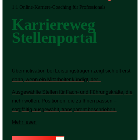
1:1 Online-Karriere-Coaching für Professionals
Karriereweg
Stellenportal
Übermotivation bei Leistungsträgern zeigt sich oft erst
dann, wenn ein Mitarbeiter kündigt, der...
Ausgewählte Stellen für Fach- und Führungskräfte, die
mehr wollen. Positionen, die zu Ihnen passen –
sorgfältig ausgewählt, transparent beschrieben.
Mehr lesen