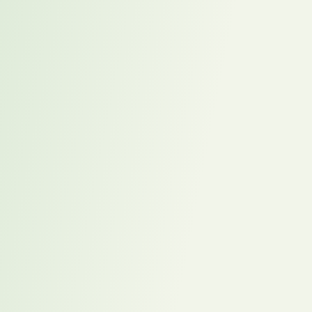
Interim Manager sichert Datenmanagement bei
internationaler ERP-Einführung ab
Interim Global Head of Finance sichert Übergabe und
stabilisiert internationales Finanzmanagement in der
Transformationsphase
Mit dem Placement-Modell besetzte COO-Position im
Pharma-Konzern brachte schnelle Stabilisierung