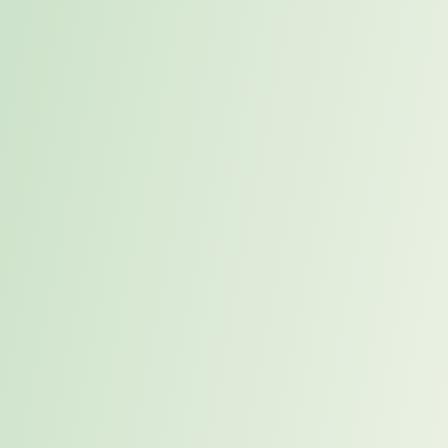
Ergebnisse & Wirkung
Der Interim-Einsatz zeigte schnell messbare Wirkung: – Projektstart
innerhalb von 7 Tagen – Laufzeit des Mandats: 9 Monate –
Vollständiger Abbau aller aufgelaufenen Service Requests –
Spürbare Entlastung des gesamten SAP-HCM-Teams
Durch die Stabilisierung des Tagesgeschäfts konnte das
SuccessFactors-Projekt zeitnah gestartet und strukturiert vorbereitet
werden.
Darüber hinaus führte der erfolgreiche Einsatz dazu, dass der
Interim SAP HCM Spezialist später in eine Festanstellung
übernommen wurde – ein klarer Beleg für den nachhaltigen Fit von
fachlicher Expertise und Unternehmenskultur.