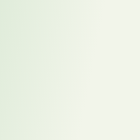
Ergebnis eines sauberen Prozesses.“
-> Vertrauen statt Vermutung: Klarnamen von Anfang an
Da nur gezielt ausgewählte Unternehmen angesprochen werden und
jeder Kandidat unter Klarnamen vorgestellt wird, entsteht vom
ersten Moment an eine andere Gesprächsgrundlage. Klar ist: Hinter
dem Profil steht ein ernsthaft geprüfter, passender und nicht zuletzt
hochmotivierter Kandidat.
Fragen, die sich Unternehmen
stellen sollten:
Wie lange stand die letzte Schlüsselposition vakant – und was