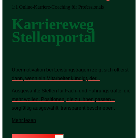
1:1 Online-Karriere-Coaching für Professionals
Karriereweg
Stellenportal
Übermotivation bei Leistungsträgern zeigt sich oft erst
dann, wenn ein Mitarbeiter kündigt, der...
Ausgewählte Stellen für Fach- und Führungskräfte, die
mehr wollen. Positionen, die zu Ihnen passen –
sorgfältig ausgewählt, transparent beschrieben.
Mehr lesen