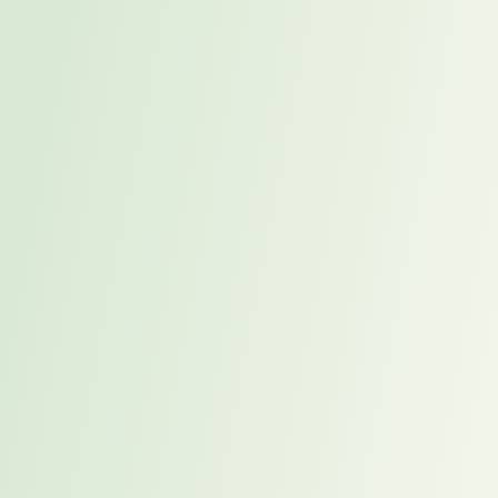
identifiziert wurde. Für Unternehmen schafft der Placement Prozess
vor allem Zugang zu Kandidaten, deren Potenzial vor dem
Erstkontakt bereits systematisch geprüft und eingeordnet wurde.
-> Profile mit echter Tiefe
Jeder vorgestellte Kandidat wird mit einem vollständigen,
personalisierten Profil angereichert: nachgewiesene fachliche
Kompetenzen und konkrete Erfolgsnachweise, ein validiertes
Persönlichkeitsprofil auf Basis wissenschaftlicher Diagnostik,
Führungsmerkmale, berufliche Ziele und eine klare Aussage zum
individuellen Wirkungsbeitrag – unabhängig von einer konkreten
Stellenbezeichnung.
Ein Persönlichkeitsprofil ersetzt kein Gespräch – aber es macht jedes
Gespräch besser. Wer weiß, mit wem er es zu tun hat, stellt die