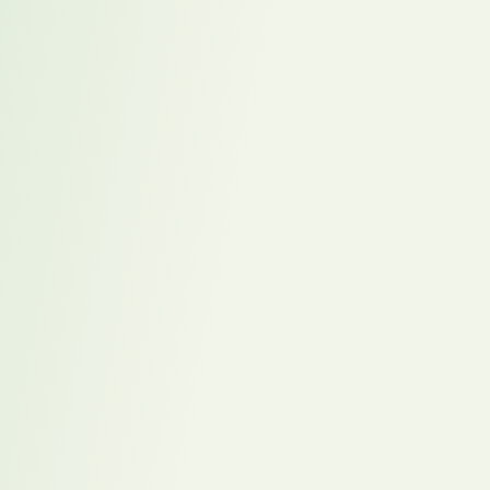
hat das Ihr Unternehmen gekostet?
Wann wurde zuletzt ein Kandidat vorgestellt, der das
Unternehmen bereits tief verstanden hatte, bevor das erste
Gespräch stattfand?
Gibt es strategische Lücken im Team, die intern noch nicht
formuliert sind – obwohl spürbar ist, dass Kompetenzen fehlen?
Wie verlässlich ist die aktuelle Recruitment-Strategie, um Fach-
und Führungskräfte zu gewinnen, die sich bei Ihrem
Unternehmen nicht aktiv bewerben würden?
erstellt mit KI
Häufige Fragen zum Thema
Was bedeutet Placement Prozess im Recruiting-Kontext?
Der Placement Prozess beschreibt ein strukturiertes Vorgehen, bei