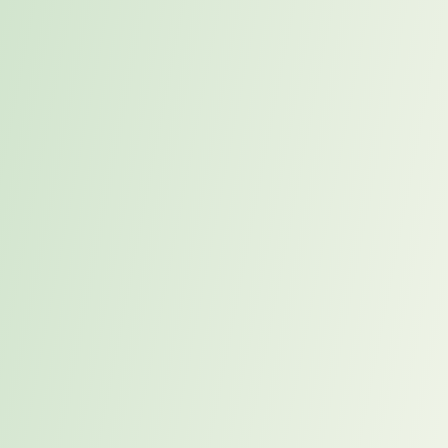
„Wir stellen keine Profile vor. Wir stellen Menschen vor – mit
Namen, mit Haltung, mit einem klaren Bild davon, was sie in
einem Unternehmen bewegen können.“
Was Unternehmen wirklich
gewinnen
Durch proaktives Placement erhalten Unternehmen etwas, das
klassisches Recruiting strukturell nicht bieten kann: einen
qualifizierten, reflektierten Kandidaten, der für das Unternehmen
nicht direkt “erreichbar” wäre – und ein Profil, das über das aktuelle
Niveau hinausgeht, da dies für die zukunftsorientierte Ausrichtung