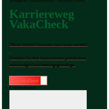
Strategische Vakanzberatung - Wachstum sichern
Karriereweg
VakaCheck
Offene Stellen? Abwarten kann teuer werden!
Ermitteln Sie Ihre Vakanzkosten jetzt für eine
vollständige Entscheidungsgrundlage.
Zum VakaCheck
Karriere-Services