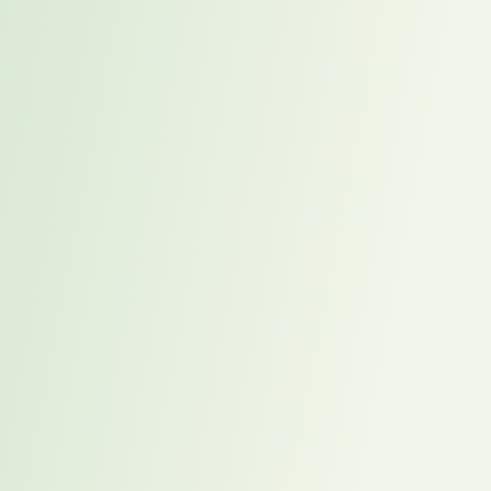
richtigen Fragen.
-> Kandidaten, die das Unternehmen verstehen
Ein entscheidender Unterschied zu klassischen
Bewerbungsprozessen: Kandidaten setzen sich im Rahmen der
Placement-Beratung intensiv mit den Unternehmen auseinander, bei
denen sie vorgestellt werden. Sie erscheinen nicht mit einer
Bewerbungsmappe – sondern mit einem Verständnis für
Marktposition, Herausforderungen und strategische Richtung des
Unternehmens. Und genau das verändert die Qualität eines ersten
Gesprächs grundlegend.
„Ein Kandidat, der ein Unternehmen bereits versteht, bevor
das erste Gespräch stattfindet, ist kein Glücksfall. Er ist das