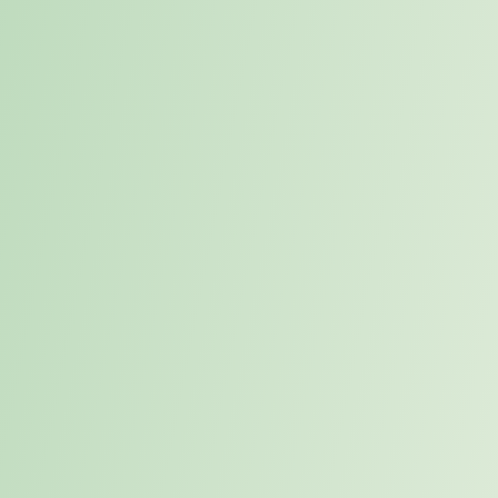
Der Placement- Prozess: Sechs
Schritte – ein klares Ziel
Placement ist kein Bauchgefühl und keine Akquise-Masche. Es ist
ein strukturierter, methodisch fundierter Prozess, der erst dann eine
Besetzung initiiert, wenn die Passung auf beiden Seiten vorhanden
ist. Der Placement Prozess verbindet Kandidatenanalyse,
Unternehmensanalyse und aktive Begleitung zu einem
nachvollziehbaren Verfahren für strategische Besetzungen.
Kandidaten-Scouting.
Der Prozess beginnt nicht mit einer
willkürlichen Stellenanzeige, sondern mit einer gezielten
Identifikation: Welche Fach- und Führungskräfte aus laufenden
Beratungsmandaten und dem individuellen Karrierecoaching haben
das Potenzial, einen echten Unterschied zu machen? Die Aufnahme