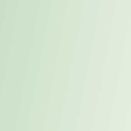
Wirkungsbeitrag dieser Person – und wie wird dieser überzeugend
kommuniziert?
Unternehmensanalyse.
Bevor ein Kandidat vorgestellt wird,
erfolgt eine sorgfältige Analyse potenzieller Unternehmen. Welche
strukturelle Organisation, welcher Kultur-Fit, welche strategische
Entwicklungsausrichtung matchen zueinander? Nur dort, wo eine
plausible Passung erkennbar ist, wird der nächste Schritt eingeleitet.
Wenn Sie prüfen möchten, ob der Placement Prozess für Ihre
nächste Schlüsselposition geeignet ist, sprechen Sie mit Karriereweg
über eine strukturierte Potenzial- und Passungsanalyse.
Jetzt das
vollständige Placement Whitepaper kostenlos herunterladen.
Vorstellung mit Klarnamen.
Die Vorstellung erfolgt unter dem
echten Namen des Kandidaten – begleitet von einem detaillierten,