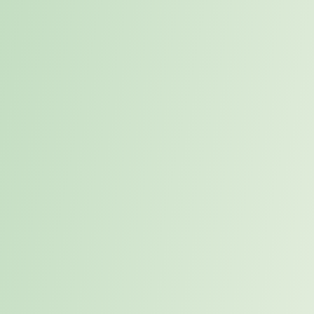
in den Pool als Placement–Kandidat erfolgt bei Karriereweg
proaktiv – lange bevor ein Unternehmen überhaupt einen Bedarf
formuliert hat.
Strukturiertes Karrierecoaching.
Wer später in den Placement-
Prozess aufgenommen wird, durchläuft vorab einen mehrstufige
Analyseprozess: Kompetenzen und Erfahrungen werden
systematisch erfasst, Persönlichkeitsmerkmale mit wissenschaftlich
validierten Verfahren untersucht und berufliche Ziele konkret
herausgearbeitet. Das Ergebnis ist ein fundiertes, nachvollziehbares
Gesamtbild einer Person.
CV & Positionierung.
Auf Basis dieser Analyse-Ergebnisse
werden Bewerbungsunterlagen optimiert und der individuelle USP
des Kandidaten klar herausgearbeitet. Nicht die Stellenbeschreibung
steht im Mittelpunkt, sondern die Frage: Was ist der spezifische