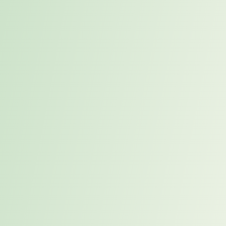
personalisierten Profil. Kein anonymisiertes Kurzprofil, kein
Phantom-Kandidat. Das schafft vom ersten Moment an die
Vertrauensbasis, die eine ernsthafte Zusammenarbeit erfordert. Alle
Kandidaten stimmen der Nennung vorab zu und geben daher einen
starken Vertrauensvorschuss.
Aktive Begleitung.
Mit der Vorstellung endet der Prozess nicht.
Beide Seiten – Kandidat und Unternehmen – werden aktiv bis zur
Entscheidungsfindung begleitet. Das stellt sicher, dass Gespräche
auf Augenhöhe geführt werden und keine Seite mit offenen Fragen
allein bleibt.
Der Placement-Prozess im Überblick