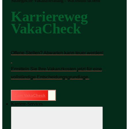
Strategische Vakanzberatung - Wachstum sichern
Karriereweg
VakaCheck
Offene Stellen? Abwarten kann teuer werden!
Ermitteln Sie Ihre Vakanzkosten jetzt für eine
vollständige Entscheidungsgrundlage.
Zum VakaCheck
Karriere-Services