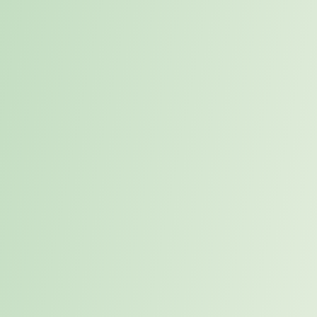
wählen – Neuralgische
Punkte, Case Studies &
ein pragmatischer Re-
Office Fahrplan
Führung
,
Homeoffice
,
NewWork
,
Transformation & Change