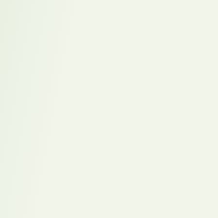
Recruiting Chance –
Whitepaper
Führung
,
Homeoffice
,
NewWork
,
Transformation & Change