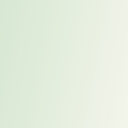
Homeoffice ist keine
Einbahnstraße:
Verantwortung &
Voraussetzungen für
hybrides Arbeiten
Führung
,
Homeoffice
,
NewWork