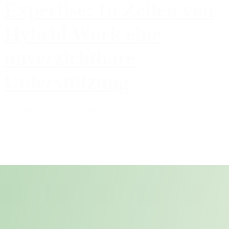
Expertise: In Zeiten von
Hybrid Work eine
unverzichtbare
Unterstützung
Fractional
,
Homeoffice
,
Interim
,
NewWork