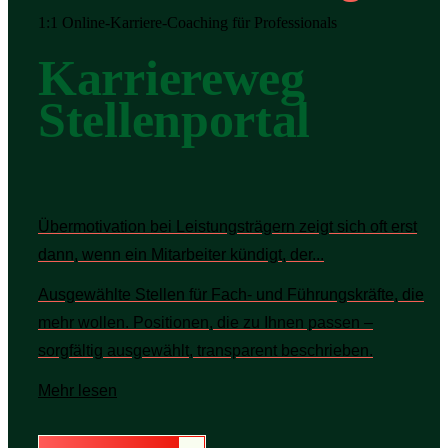
1:1 Online-Karriere-Coaching für Professionals
Karriereweg
Stellenportal
Übermotivation bei Leistungsträgern zeigt sich oft erst
dann, wenn ein Mitarbeiter kündigt, der...
Ausgewählte Stellen für Fach- und Führungskräfte, die
mehr wollen. Positionen, die zu Ihnen passen –
sorgfältig ausgewählt, transparent beschrieben.
Mehr lesen