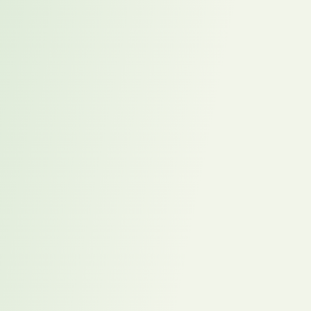
Homeoffice Dilemma:
Kultur & Kontrolle im
Zeitalter der
Generationenkonflikte
Führung
,
Homeoffice
,
NewWork
,
Permanent
,
Recruitment